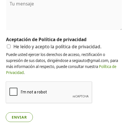
é
u
f
m
o
e
n
n
o
s
*
Aceptación de Política de privacidad
a
He leído y acepto la política de privacidad.
j
Puede usted ejercer los derechos de acceso, rectificación o
e
supresión de sus datos, dirigiéndose a segiauto@gmail.com, para
*
más información al respecto, puede consultar nuestra
Política de
Privacidad
.
ENVIAR