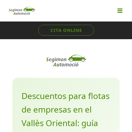
Ir
al
contenido
CITA ONLINE
Descuentos para flotas
de empresas en el
Vallès Oriental: guía