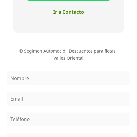
Ir a Contacto
© Segimon Automoció · Descuentos para flotas ·
Vallès Oriental
N
o
m
E
b
m
r
a
e
T
i
*
e
l
l
*
T