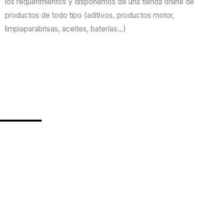
los requerimientos y disponemos de una tienda online de
productos de todo tipo (aditivos, productos motor,
limpiaparabrisas, aceites, baterías…)
¿Necesitas asistencia en carretera?
Si tu vehículo se ha averiado y necesitas asistencia en
carretera en Segimón Automoció te la proporcionamos.
Tenemos contacto con los mejores servicios de gruas
de Barcelona. ¿A qué esperas? ¡Llamanos ya!
CONSEGUIR ASISTENCIA