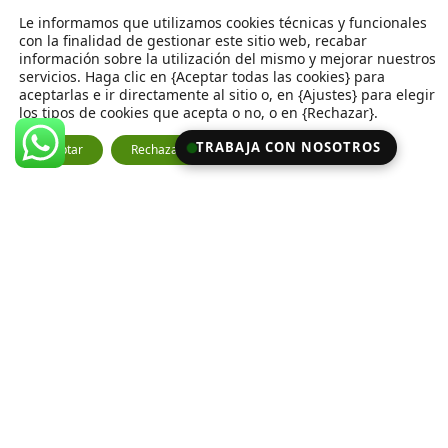
Le informamos que utilizamos cookies técnicas y funcionales
con la finalidad de gestionar este sitio web, recabar
información sobre la utilización del mismo y mejorar nuestros
servicios. Haga clic en {Aceptar todas las cookies} para
aceptarlas e ir directamente al sitio o, en {Ajustes} para elegir
los tipos de cookies que acepta o no, o en {Rechazar}.
CERRAR EL BANN
TRABAJA CON NOSOTROS
Aceptar
Rechazar
Ajustes
Unete al equipo
✕
Buscamos mecanico general · Corro d'Avall
N
o
m
E
b
m
r
a
e
T
i
*
e
l
l