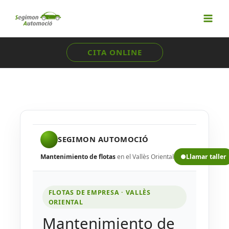
Ir
al
contenido
CITA ONLINE
SEGIMON AUTOMOCIÓ
Mantenimiento de flotas
en el Vallès Oriental
●
Llamar taller
FLOTAS DE EMPRESA · VALLÈS
ORIENTAL
Mantenimiento de