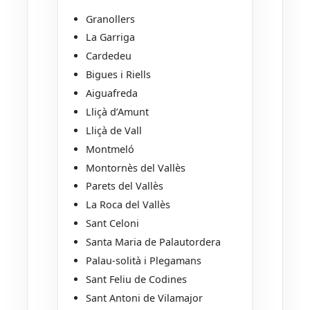
Granollers
La Garriga
Cardedeu
Bigues i Riells
Aiguafreda
Lliçà d’Amunt
Lliçà de Vall
Montmeló
Montornès del Vallès
Parets del Vallès
La Roca del Vallès
Sant Celoni
Santa Maria de Palautordera
Palau-solità i Plegamans
Sant Feliu de Codines
Sant Antoni de Vilamajor