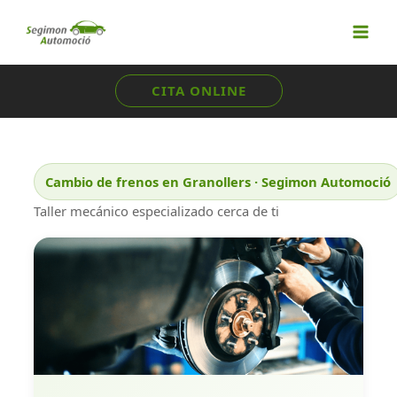
Ir
al
contenido
CITA ONLINE
Cambio de frenos en Granollers · Segimon Automoció
Taller mecánico especializado cerca de ti