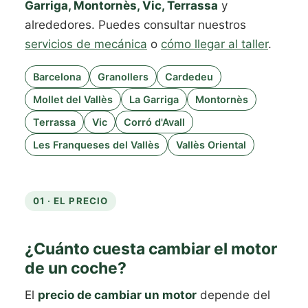
Garriga, Montornès, Vic, Terrassa
y
alrededores. Puedes consultar nuestros
servicios de mecánica
o
cómo llegar al taller
.
Barcelona
Granollers
Cardedeu
Mollet del Vallès
La Garriga
Montornès
Terrassa
Vic
Corró d'Avall
Les Franqueses del Vallès
Vallès Oriental
01 · EL PRECIO
¿Cuánto cuesta cambiar el motor
de un coche?
El
precio de cambiar un motor
depende del