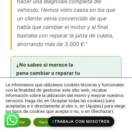
hacer una diagnosis completa del
vehículo. Hemos visto casos en los que
un cliente venía convencido de que
había que cambiar el motor y al final
bastaba con reparar la junta de culata,
ahorrando más de 3.000 €."
¿No sabes si merece la
pena cambiar o reparar tu
motor?
Le informamos que utilizamos cookies técnicas y funcionales
Pedir cita
con la finalidad de gestionar este sitio web, recabar
Pide cita para una diagnosis
información sobre la utilización del mismo y mejorar nuestros
completa. Te damos todas
servicios. Haga clic en {Aceptar todas las cookies} para
aceptarlas e ir directamente al sitio o, en {Ajustes} para elegir
las opciones con precio
los tipos de cookies que acepta o no, o en {Rechazar}.
cerrado.
CERRAR EL BAN
TRABAJA CON NOSOTROS
Aceptar
Rechazar
Ajustes