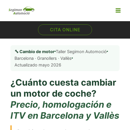
Ir
al
contenido
CITA ONLINE
🔧 Cambio de motor
Taller Segimon Automoció
Barcelona · Granollers · Vallès
Actualizado mayo 2026
¿Cuánto cuesta cambiar
un motor de coche?
Precio, homologación e
ITV en Barcelona y Vallès