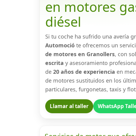
en motores gas
diésel
Si tu coche ha sufrido una avería g
Automoció
te ofrecemos un servic
de motores en Granollers
, con so
escrita
y asesoramiento profesiona
de
20 años de experiencia
en mecá
de motores sustituidos en los últi
particulares, furgonetas, taxis y fl
Llamar al taller
WhatsApp Tall