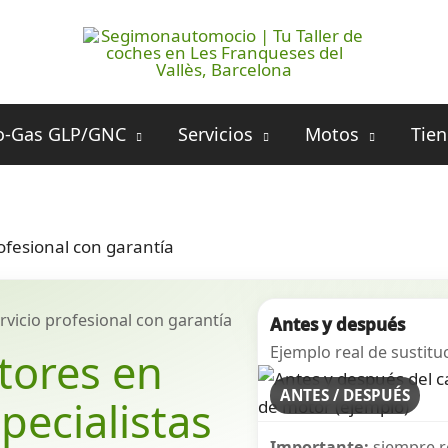
o-Gas GLP/GNC
Servicios
Motos
Tie
ofesional con garantía
rvicio profesional con garantía
Antes y después
Ejemplo real de sustituc
tores en
ANTES / DESPUÉS
pecialistas
Importante:
siempre r