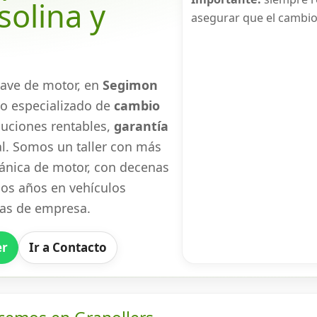
olina y
asegurar que el cambio
rave de motor, en
Segimon
io especializado de
cambio
luciones rentables,
garantía
l. Somos un taller con más
nica de motor, con decenas
mos años en vehículos
otas de empresa.
er
Ir a Contacto