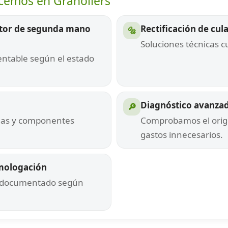
ecemos en Granollers
tor de segunda mano
Rectificación de cul
🔩
Soluciones técnicas 
ntable según el estado
Diagnóstico avanzado
🔎
ielas y componentes
Comprobamos el origen
gastos innecesarios.
omologación
 y documentado según