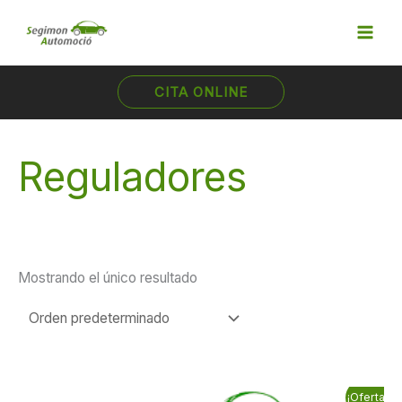
Ir
al
contenido
CITA ONLINE
Reguladores
Mostrando el único resultado
El
El
¡Oferta!