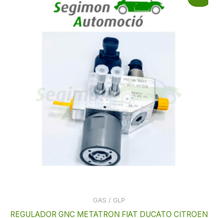
precio
precio
original
actual
era:
es:
799,99 €.
731,06 €.
GAS / GLP
REGULADOR GNC METATRON FIAT DUCATO CITROEN