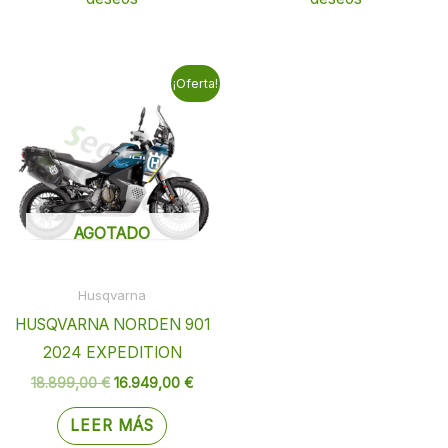
El
El
¡Oferta!
precio
precio
original
actual
era:
es:
18.899,00 €.
16.949,00 €.
AGOTADO
Husqvarna
HUSQVARNA NORDEN 901
2024 EXPEDITION
18.899,00
€
16.949,00
€
LEER MÁS