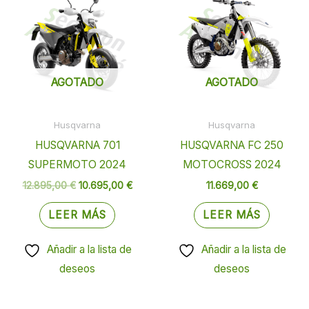
original
actual
era:
es:
12.895,00 €.
10.695,00 €.
AGOTADO
AGOTADO
Husqvarna
Husqvarna
HUSQVARNA 701
HUSQVARNA FC 250
SUPERMOTO 2024
MOTOCROSS 2024
12.895,00
€
10.695,00
€
11.669,00
€
LEER MÁS
LEER MÁS
Añadir a la lista de
Añadir a la lista de
deseos
deseos