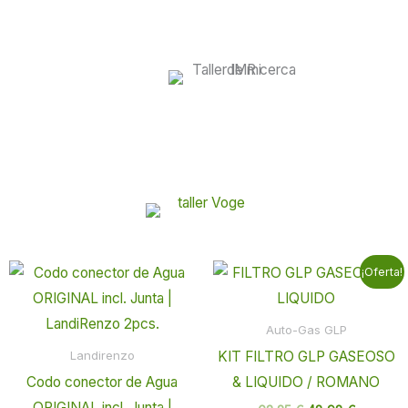
El
El
¡Oferta!
precio
precio
original
actual
era:
es:
Auto-Gas GLP
63,25 €.
48,98 €.
KIT FILTRO GLP GASEOSO
Landirenzo
Codo conector de Agua
& LIQUIDO / ROMANO
ORIGINAL incl. Junta |