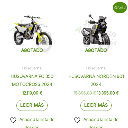
El
El
¡Oferta!
precio
prec
original
actua
era:
es:
15.895,00 €.
13.39
AGOTADO
AGOTADO
Husqvarna
Husqvarna
HUSQVARNA FC 350
HUSQVARNA NORDEN 901
MOTOCROSS 2024
2024
12.119,00
€
15.895,00
€
13.395,00
€
LEER MÁS
LEER MÁS
Añadir a la lista de
Añadir a la lista de
deseos
deseos