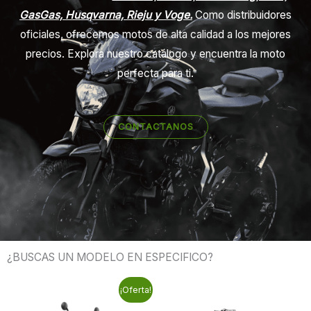
GasGas, Husqvarna, Rieju y Voge.
Como distribuidores
oficiales, ofrecemos motos de alta calidad a los mejores
precios. Explora nuestro catálogo y encuentra la moto
perfecta para ti.
CONTACTANOS
¿BUSCAS UN MODELO EN ESPECIFICO?
El
El
¡Oferta!
precio
precio