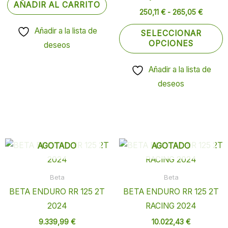
AÑADIR AL CARRITO
s
250,11
€
-
265,05
€
p
Añadir a la lista de
SELECCIONAR
e
OPCIONES
deseos
e
la
Añadir a la lista de
p
deseos
d
p
AGOTADO
AGOTADO
Beta
Beta
BETA ENDURO RR 125 2T
BETA ENDURO RR 125 2T
2024
RACING 2024
9.339,99
€
10.022,43
€