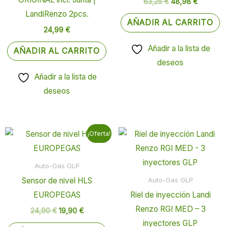
63,25
€
48,98
€
LandiRenzo 2pcs.
AÑADIR AL CARRITO
24,99
€
Añadir a la lista de
AÑADIR AL CARRITO
deseos
Añadir a la lista de
deseos
El
El
Rango
E
¡Oferta!
precio
precio
de
p
original
actual
precios
era:
es:
desde
t
Auto-Gas GLP
24,90 €.
19,90 €.
250,11 €
m
hasta
Sensor de nivel HLS
Auto-Gas GLP
265,05
v
EUROPEGAS
Riel de inyección Landi
L
Renzo RGI MED – 3
24,90
€
19,90
€
o
inyectores GLP