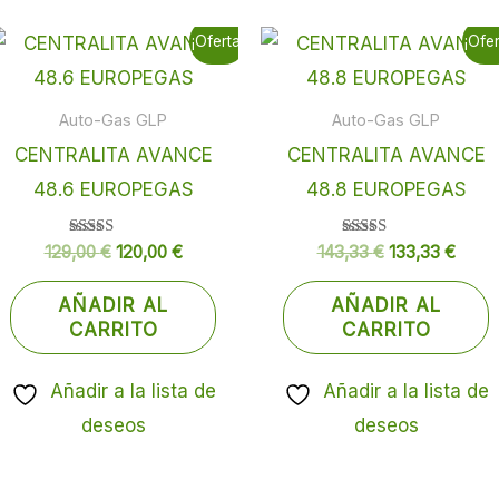
El
El
El
El
¡Oferta!
¡Ofer
precio
precio
precio
preci
original
actual
original
actua
era:
es:
era:
es:
129,00 €.
120,00 €.
143,33 €.
133,3
Auto-Gas GLP
Auto-Gas GLP
CENTRALITA AVANCE
CENTRALITA AVANCE
48.6 EUROPEGAS
48.8 EUROPEGAS
Valorado
Valorado
129,00
€
120,00
€
143,33
€
133,33
€
con
con
5.00
5.00
de 5
de 5
AÑADIR AL
AÑADIR AL
CARRITO
CARRITO
Añadir a la lista de
Añadir a la lista de
deseos
deseos