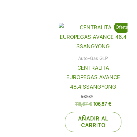
El
El
¡Oferta!
precio
precio
original
actual
era:
es:
116,67 €.
106,67 €.
Auto-Gas GLP
CENTRALITA
EUROPEGAS AVANCE
48.4 SSANGYONG
Valorado
116,67
€
106,67
€
con
5.00
de 5
AÑADIR AL
CARRITO