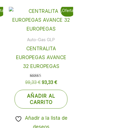
El
El
ta!
¡Oferta!
o
precio
precio
l
original
actual
era:
es:
3 €.
99,33 €.
93,33 €.
Auto-Gas GLP
CENTRALITA
EUROPEGAS AVANCE
32 EUROPEGAS
Valorado
99,33
€
93,33
€
con
5.00
de 5
AÑADIR AL
CARRITO
Añadir a la lista de
deseos