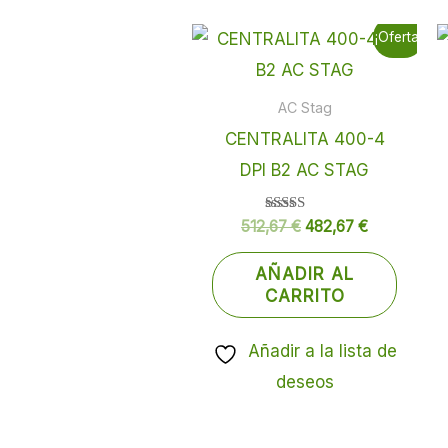
El
El
¡Oferta!
precio
precio
original
actual
era:
es:
512,67 €.
482,67 €.
AC Stag
CENTRALITA 400-4
DPI B2 AC STAG
Valorado
512,67
€
482,67
€
con
5.00
de 5
AÑADIR AL
CARRITO
Añadir a la lista de
deseos