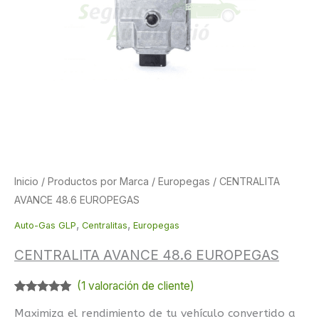
original
actual
era:
es:
129,00 €.
120,00 €.
Inicio
/
Productos por Marca
/
Europegas
/ CENTRALITA
AVANCE 48.6 EUROPEGAS
,
,
Auto-Gas GLP
Centralitas
Europegas
CENTRALITA AVANCE 48.6 EUROPEGAS
(
1
valoración de cliente)
Valorado
1
Maximiza el rendimiento de tu vehículo convertido a
con
5.00
de