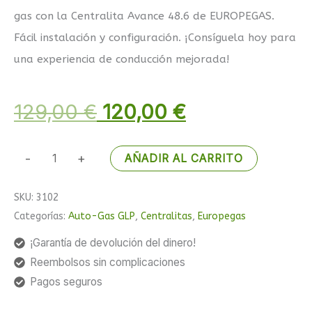
5 en base
a
valoración
gas con la Centralita Avance 48.6 de EUROPEGAS.
de un
cliente
Fácil instalación y configuración. ¡Consíguela hoy para
una experiencia de conducción mejorada!
129,00
€
120,00
€
-
+
AÑADIR AL CARRITO
SKU:
3102
Categorías:
Auto-Gas GLP
,
Centralitas
,
Europegas
¡Garantía de devolución del dinero!
Reembolsos sin complicaciones
Pagos seguros