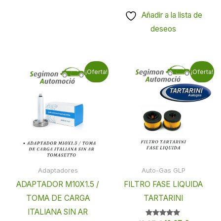
Añadir a la lista de
deseos
El
El
El
El
¡Oferta!
¡Oferta!
precio
precio
precio
precio
original
actual
original
actual
era:
es:
era:
es:
18,40 €.
12,40 €.
12,67 €.
10,67 €.
Adaptadores
Auto-Gas GLP
ADAPTADOR M10X1.5 /
FILTRO FASE LIQUIDA
TOMA DE CARGA
TARTARINI
ITALIANA SIN AR