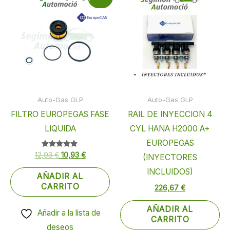
precio
precio
original
actual
era:
es:
12,93 €.
10,93 €.
Auto-Gas GLP
Auto-Gas GLP
FILTRO EUROPEGAS FASE
RAIL DE INYECCION 4
LIQUIDA
CYL HANA H2000 A+
EUROPEGAS
12,93
Valorado
€
10,93
€
(INYECTORES
con
5.00
INCLUIDOS)
de 5
AÑADIR AL
CARRITO
226,67
€
AÑADIR AL
Añadir a la lista de
CARRITO
deseos