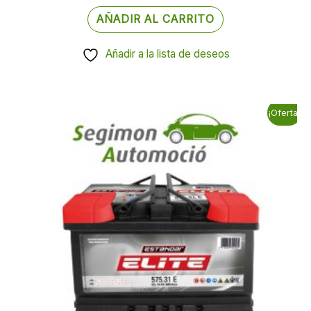
AÑADIR AL CARRITO
Añadir a la lista de deseos
El
El
¡Oferta!
precio
precio
original
actual
era:
es:
123,25 €.
104,64 €.