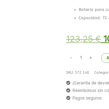
cantidad
p
Bateria para c
Capacidad: 72
o
123,25
€
1
e
-
+
A
SKU:
572 14E
Categor
1
¡Garantía de devol
Reembolsos sin c
Pagos seguros