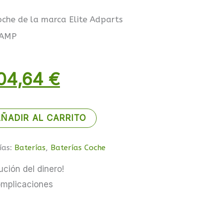
recio
precio
oche de la marca Elite Adparts
 AMP
riginal
actual
04,64
€
ra:
es:
ÑADIR AL CARRITO
ías:
Baterías
,
Baterías Coche
23,25 €.
104,64 €.
ución del dinero!
omplicaciones