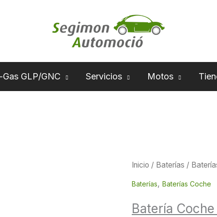
-Gas GLP/GNC
Servicios
Motos
Tien
Batería
Inicio
/
Baterías
/
Baterí
E
Coche
,
Baterías
Baterías Coche
72
Batería Coch
AMP