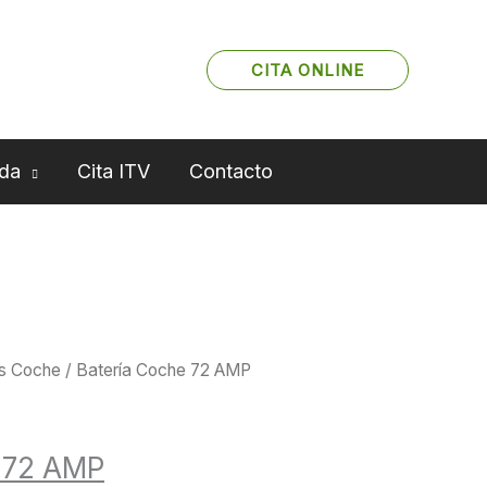
CITA ONLINE
da
Cita ITV
Contacto
as Coche
/ Batería Coche 72 AMP
l
El
e 72 AMP