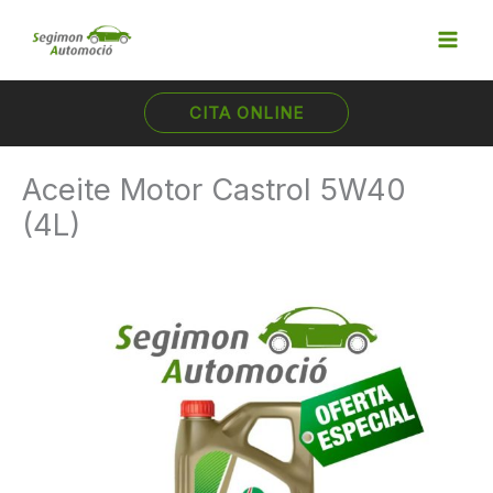
Ir
al
contenido
CITA ONLINE
Aceite Motor Castrol 5W40
(4L)
Aceite
Motor
Castrol
5W40
(4L)
cantidad