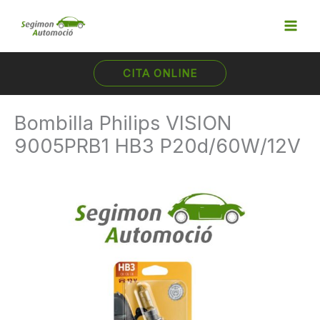
Ir
al
contenido
CITA ONLINE
Bombilla Philips VISION
9005PRB1 HB3 P20d/60W/12V
Bombilla
Philips
VISION
9005PRB1
HB3
P20d/60W/12V
cantidad