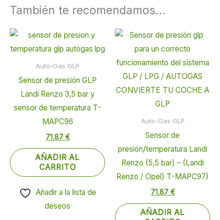
También te recomendamos…
Auto-Gas GLP
Sensor de presión GLP
Landi Renzo 3,5 bar y
sensor de temperatura T-
MAPC96
Auto-Gas GLP
Sensor de
71,87
€
presión/temperatura Landi
AÑADIR AL
Renzo (5,5 bar) – (Landi
CARRITO
Renzo / Opel) T-MAPC97)
Añadir a la lista de
71,87
€
deseos
AÑADIR AL