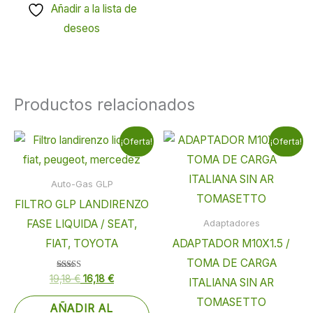
Añadir a la lista de
deseos
Productos relacionados
El
El
El
El
¡Oferta!
¡Oferta!
precio
precio
precio
precio
original
actual
original
actual
era:
es:
era:
es:
Auto-Gas GLP
19,18 €.
16,18 €.
18,40 €.
12,40 €.
FILTRO GLP LANDIRENZO
FASE LIQUIDA / SEAT,
Adaptadores
FIAT, TOYOTA
ADAPTADOR M10X1.5 /
TOMA DE CARGA
Valorado
19,18
€
16,18
€
ITALIANA SIN AR
con
5.00
TOMASETTO
de 5
AÑADIR AL