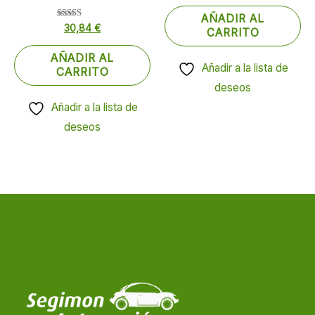
4.00
de 5
AÑADIR AL
Valorado
30,84
€
CARRITO
con
5.00
de 5
AÑADIR AL
Añadir a la lista de
CARRITO
deseos
Añadir a la lista de
deseos