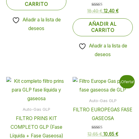
CARRITO
Valorado
18,40
€
12,40
€
con
5.00
Añadir a la lista de
de 5
AÑADIR AL
deseos
CARRITO
Añadir a la lista de
deseos
El
El
¡Oferta!
precio
precio
original
actual
era:
es:
Auto-Gas GLP
12,65 €.
10,65 €.
FILTRO EUROPEGAS FASE
Auto-Gas GLP
FILTRO PRINS KIT
GASEOSA
COMPLETO GLP (Fase
Valorado
12,65
€
10,65
€
Líquida + Fase Gaseosa)
con