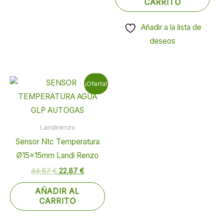
CARRITO
Añadir a la lista de
deseos
El
El
¡Oferta!
precio
precio
original
actual
era:
es:
44,87 €.
22,87 €.
Landirenzo
Sensor Ntc Temperatura
Ø15x15mm Landi Renzo
44,87
€
22,87
€
AÑADIR AL
CARRITO