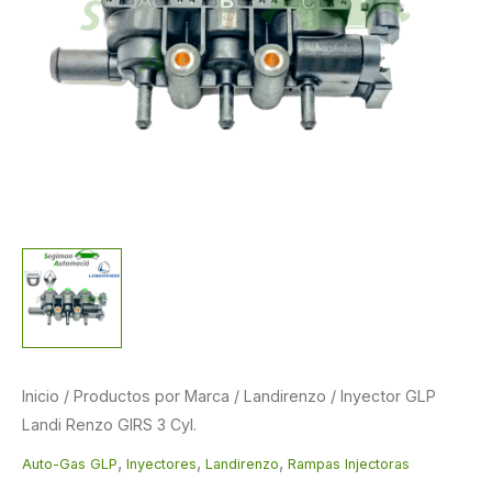
cantidad
original
actual
era:
es:
284,63 €.
245,63 €.
Inicio
/
Productos por Marca
/
Landirenzo
/ Inyector GLP
Landi Renzo GIRS 3 Cyl.
,
,
,
Auto-Gas GLP
Inyectores
Landirenzo
Rampas Injectoras