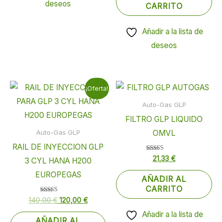
deseos
CARRITO
Añadir a la lista de
deseos
El
El
¡Oferta!
precio
precio
original
actual
Auto-Gas GLP
era:
es:
FILTRO GLP LIQUIDO
140,00 €.
120,00 €.
OMVL
Auto-Gas GLP
RAIL DE INYECCION GLP
Valorado
21,33
€
3 CYL HANA H200
con
4.00
EUROPEGAS
de 5
AÑADIR AL
CARRITO
Valorado
140,00
€
120,00
€
con
5.00
Añadir a la lista de
de 5
AÑADIR AL