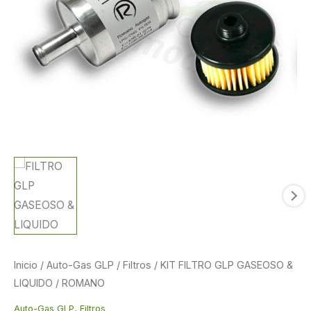
ROMANO
original
actual
cantidad
era:
es:
63,25 €.
48,98 €.
Inicio
/
Auto-Gas GLP
/
Filtros
/ KIT FILTRO GLP GASEOSO &
LIQUIDO / ROMANO
,
Auto-Gas GLP
Filtros