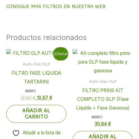
CONSIGUE MAS FILTROS EN NUESTRA WEB
Productos relacionados
El
El
¡Oferta!
precio
precio
original
actual
Auto-Gas GLP
era:
es:
FILTRO FASE LIQUIDA
12,67 €.
10,67 €.
TARTARINI
Auto-Gas GLP
FILTRO PRINS KIT
Valorado
12,67
€
10,67
€
COMPLETO GLP (Fase
con
5.00
Líquida + Fase Gaseosa)
de 5
AÑADIR AL
CARRITO
Valorado
30,84
€
con
5.00
Añadir a la lista de
de 5
AÑADIR AL