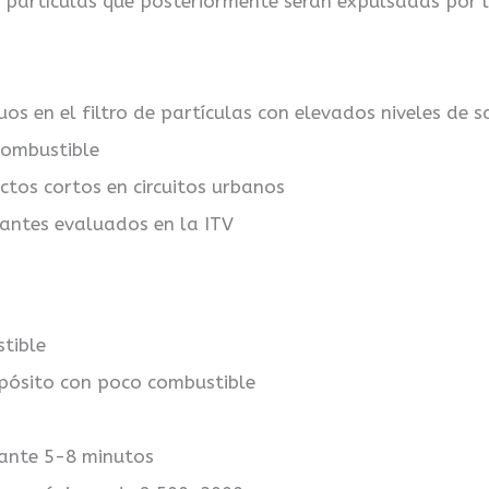
de partículas que posteriormente serán expulsadas por 
uos en el filtro de partículas con elevados niveles de s
combustible
ctos cortos en circuitos urbanos
nantes evaluados en la ITV
tible
epósito con poco combustible
rante 5-8 minutos