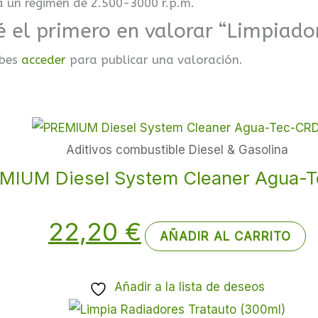
a un régimen de 2.500-3000 r.p.m.
é el primero en valorar “Limpiador
bes
acceder
para publicar una valoración.
Aditivos combustible Diesel & Gasolina
MIUM Diesel System Cleaner Agua-
22,20
€
AÑADIR AL CARRITO
Añadir a la lista de deseos