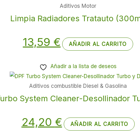
Aditivos Motor
Limpia Radiadores Tratauto (300m
13,59
€
AÑADIR AL CARRITO
Añadir a la lista de deseos
Aditivos combustible Diesel & Gasolina
urbo System Cleaner-Desollinador T
24,20
€
AÑADIR AL CARRITO