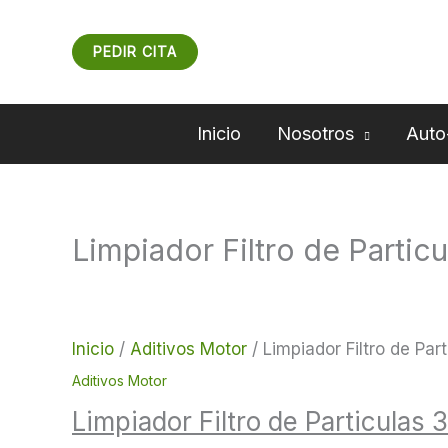
Ir
al
PEDIR CITA
contenido
Inicio
Nosotros
Auto
Limpiador Filtro de Partic
Limpiador
Filtro
de
Particulas
Inicio
/
Aditivos Motor
/ Limpiador Filtro de Par
300ml
Aditivos Motor
cantidad
Limpiador Filtro de Particulas