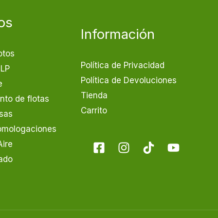
os
Información
otos
Política de Privacidad
GLP
Política de Devoluciones
e
Tienda
to de flotas
Carrito
sas
Homologaciones
Aire
ado