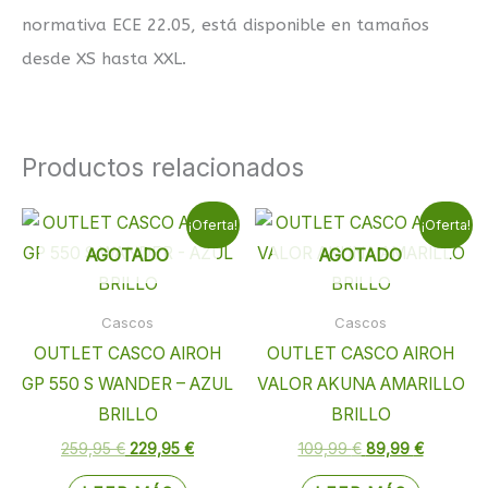
normativa ECE 22.05, está disponible en tamaños
desde XS hasta XXL.
Productos relacionados
El
El
El
El
¡Oferta!
¡Oferta!
precio
precio
precio
precio
AGOTADO
AGOTADO
original
actual
original
actual
era:
es:
era:
es:
259,95 €.
229,95 €.
109,99 €.
89,99 €.
Cascos
Cascos
OUTLET CASCO AIROH
OUTLET CASCO AIROH
GP 550 S WANDER – AZUL
VALOR AKUNA AMARILLO
BRILLO
BRILLO
259,95
€
229,95
€
109,99
€
89,99
€