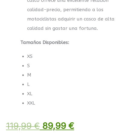
casco ofrece una excelente relación
calidad-precio, permitiendo a los
motociclistas adquirir un casco de alta
calidad sin gastar una fortuna.
Tamaños Disponibles:
XS
S
M
L
XL
XXL
119,99
€
89,99
€