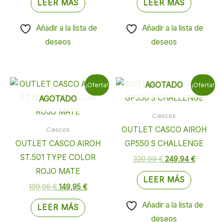
LEER MÁS
LEER MÁS
Añadir a la lista de
Añadir a la lista de
deseos
deseos
El
El
El
El
AGOTADO
¡Oferta!
¡Oferta!
precio
precio
precio
precio
AGOTADO
original
actual
original
actual
era:
es:
era:
es:
Cascos
199,95 €.
149,95 €.
320,99 €.
249,94 
OUTLET CASCO AIROH
Cascos
OUTLET CASCO AIROH
GP550 S CHALLENGE
ST.501 TYPE COLOR
320,99
€
249,94
€
ROJO MATE
LEER MÁS
199,95
€
149,95
€
Añadir a la lista de
LEER MÁS
deseos