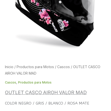
original
actual
era:
es:
119,99 €.
89,99 €.
Inicio
/
Productos para Motos
/
Cascos
/ OUTLET CASCO
AIROH VALOR MAD
,
Cascos
Productos para Motos
OUTLET CASCO AIROH VALOR MAD
COLOR NEGRO / GRIS / BLANCO / ROSA MATE