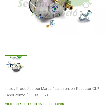
original
actual
era:
es:
99,99 €.
94,86 €.
Inicio
/
Productos por Marca
/
Landirenzo
/ Reductor GLP
Landi Renzo (LSE98-LI02)
,
,
Auto-Gas GLP
Landirenzo
Reductores