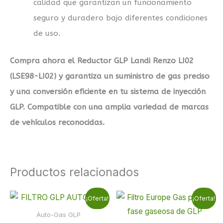
calidad que garantizan un funcionamiento
seguro y duradero bajo diferentes condiciones
de uso.
Compra ahora el Reductor GLP Landi Renzo LI02
(LSE98-LI02) y garantiza un suministro de gas preciso
y una conversión eficiente en tu sistema de inyección
GLP. Compatible con una amplia variedad de marcas
de vehículos reconocidas.
Productos relacionados
El
El
El
El
¡Oferta!
¡Oferta!
precio
precio
precio
precio
original
actual
original
actual
Auto-Gas GLP
era:
es:
era:
es: