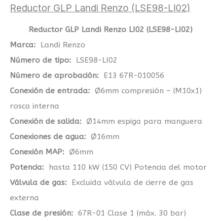
Reductor GLP Landi Renzo (LSE98-LI02)
Reductor GLP Landi Renzo LI02 (LSE98-LI02)
Marca:
Landi Renzo
Número de tipo:
LSE98-LI02
Número de aprobación:
E13 67R-010056
Conexión de entrada:
Ø6mm compresión – (M10x1)
rosca interna
Conexión de salida:
Ø14mm espiga para manguera
Conexiones de agua:
Ø16mm
Conexión MAP:
Ø6mm
Potencia:
hasta 110 kW (150 CV) Potencia del motor
Válvula de gas:
Excluida válvula de cierre de gas
externa
Clase de presión:
67R-01 Clase 1 (máx. 30 bar)