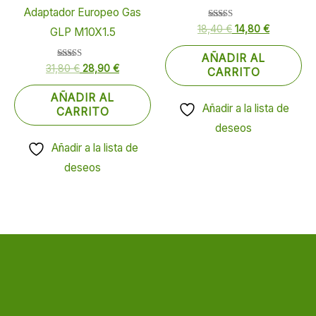
Adaptador Europeo Gas
Valorado
18,40
€
14,80
€
GLP M10X1.5
con
5.00
de 5
AÑADIR AL
Valorado
31,80
€
28,90
€
CARRITO
con
5.00
de 5
AÑADIR AL
Añadir a la lista de
CARRITO
deseos
Añadir a la lista de
deseos