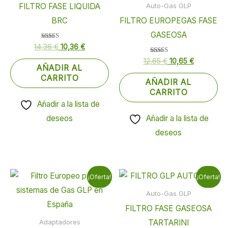
FILTRO FASE LIQUIDA
Auto-Gas GLP
14,36 €.
10,36 €.
12,65 €.
10,65 €.
BRC
FILTRO EUROPEGAS FASE
GASEOSA
Valorado
14,36
€
10,36
€
con
4.00
Valorado
12,65
€
10,65
€
de 5
con
AÑADIR AL
4.00
CARRITO
de 5
AÑADIR AL
CARRITO
Añadir a la lista de
deseos
Añadir a la lista de
deseos
El
El
El
El
¡Oferta!
¡Oferta!
precio
precio
precio
precio
original
actual
original
actual
Auto-Gas GLP
era:
es:
era:
es:
FILTRO FASE GASEOSA
31,80 €.
28,90 €.
18,40 €.
14,80 €.
TARTARINI
Adaptadores