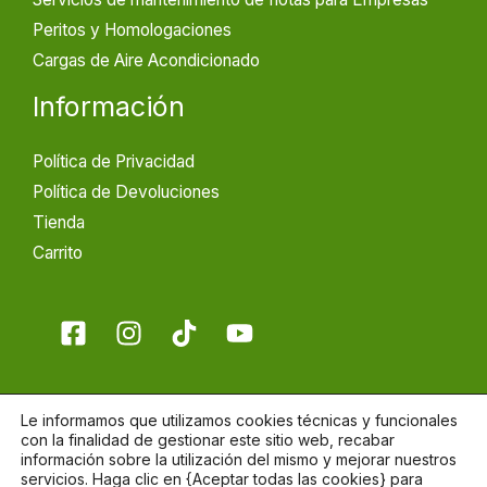
Peritos y Homologaciones
Cargas de Aire Acondicionado
Información
Política de Privacidad
Política de Devoluciones
Tienda
Carrito
Le informamos que utilizamos cookies técnicas y funcionales
con la finalidad de gestionar este sitio web, recabar
información sobre la utilización del mismo y mejorar nuestros
Copyright © 2026 Segimon Automoció
servicios. Haga clic en {Aceptar todas las cookies} para