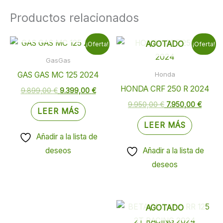
Productos relacionados
AGOTADO
El
El
El
El
AGOTADO
¡Oferta!
¡Oferta!
precio
precio
precio
precio
original
actual
original
actual
GasGas
era:
es:
era:
es:
GAS GAS MC 125 2024
Honda
9.899,00 €.
9.399,00 €.
9.950,00 €.
7.950,
HONDA CRF 250 R 2024
9.899,00
€
9.399,00
€
9.950,00
€
7.950,00
€
LEER MÁS
LEER MÁS
Añadir a la lista de
deseos
Añadir a la lista de
deseos
AGOTADO