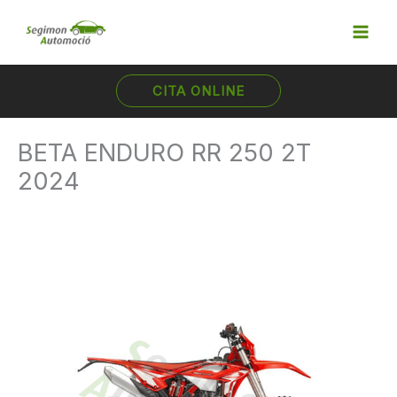
Ir
al
contenido
CITA ONLINE
BETA ENDURO RR 250 2T
2024