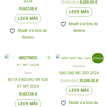
2024
10.510,00
€
8.299,00
€
10.827,08
€
LEER MÁS
LEER MÁS
Añadir a la lista de
Añadir a la lista de
deseos
deseos
AGOTADO
El
El
AGOTADO
¡Oferta!
precio
preci
original
actua
GasGas
era:
es:
GAS GAS MC 250 2024
Beta
12.299,00 €.
10.29
BETA ENDURO RR 430
12.299,00
€
10.299,00
€
4T MY 2024
LEER MÁS
10.827,08
€
Añadir a la lista de
LEER MÁS