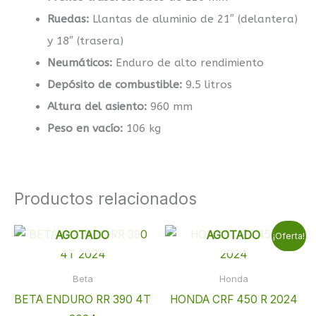
Ruedas:
Llantas de aluminio de 21″ (delantera)
y 18″ (trasera)
Neumáticos:
Enduro de alto rendimiento
Depósito de combustible:
9.5 litros
Altura del asiento:
960 mm
Peso en vacío:
106 kg
Productos relacionados
El
El
AGOTADO
AGOTADO
¡Oferta!
precio
preci
original
actual
era:
es:
Beta
Honda
10.510,00 €.
8.299,
BETA ENDURO RR 390 4T
HONDA CRF 450 R 2024